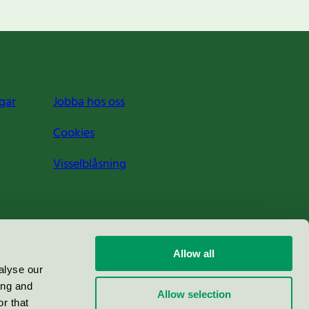
gar
Jobba hos oss
Cookies
Visselblåsning
Allow all
alyse our
ing and
Allow selection
r that