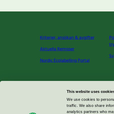
Kriterier, ansökan & avgifter
Po
tr
Aktuella Remisser
Sv
Nordic Ecolabelling Portal
Miljömärkning Sverige AB
This website uses cookie
Box
38114
We use cookies to personal
traffic. We also share info
100 64
Stockholm
analytics partners who may