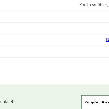
Kontorsmöbler, 
D
rmuläret: