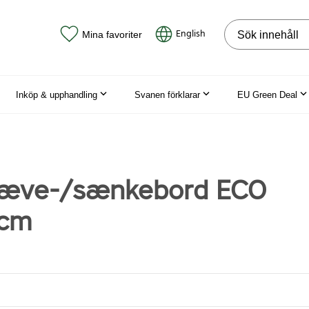
Sök på webbpla
English
Mina favoriter
Inköp & upphandling
Svanen förklarar
EU Green Deal
 hæve-/sænkebord ECO
cm