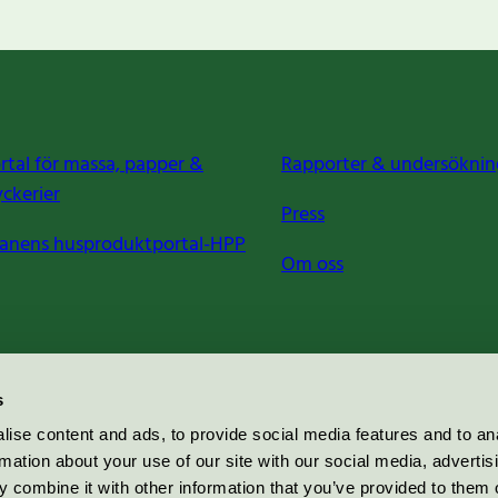
rtal för massa, papper &
Rapporter & undersöknin
yckerier
Press
anens husproduktportal-HPP
Om oss
s
ise content and ads, to provide social media features and to an
rmation about your use of our site with our social media, advertis
 combine it with other information that you’ve provided to them o