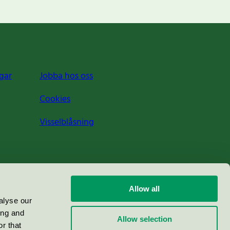
gar
Jobba hos oss
Cookies
Visselblåsning
Allow all
alyse our
ing and
Allow selection
r that