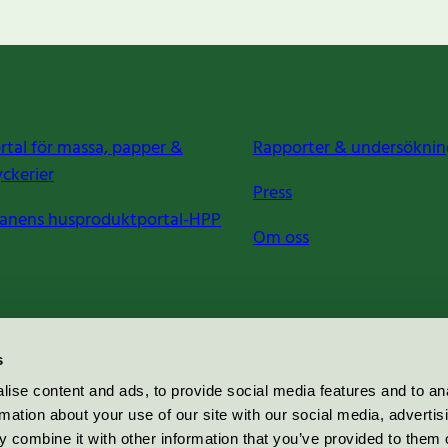
rtal för massa, papper &
Rapporter & undersöknin
yckerier
Press
anens husproduktportal-HPP
Om oss
s
ise content and ads, to provide social media features and to an
rmation about your use of our site with our social media, advertis
 combine it with other information that you’ve provided to them o