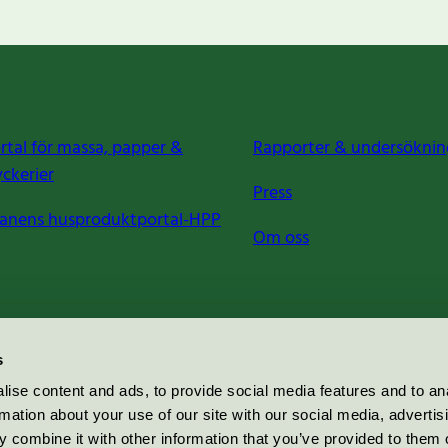
rtal för massa, papper &
Rapporter & undersöknin
yckerier
Press
anens husproduktportal-HPP
Om oss
s
ise content and ads, to provide social media features and to an
rmation about your use of our site with our social media, advertis
 combine it with other information that you’ve provided to them o