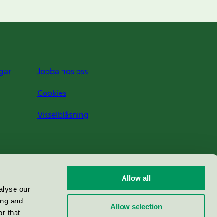
gar
Jobba hos oss
Cookies
Visselblåsning
Allow all
alyse our
ing and
Allow selection
r that