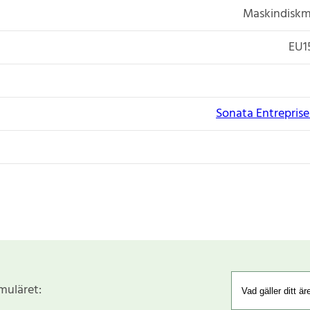
Maskindiskm
EU1
Sonata Entreprise I
rmuläret: