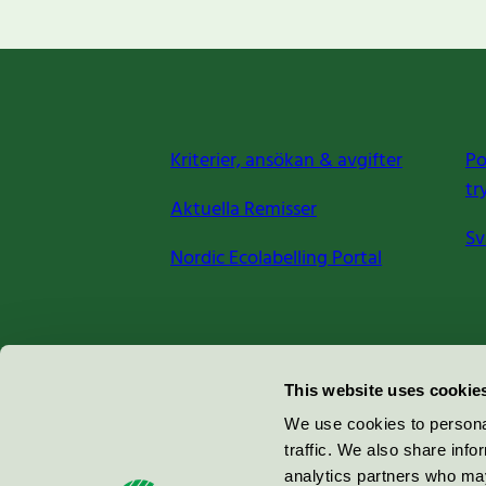
Kriterier, ansökan & avgifter
Po
tr
Aktuella Remisser
Sv
Nordic Ecolabelling Portal
Miljömärkning Sverige AB
This website uses cookie
Box
38114
We use cookies to personal
traffic. We also share info
100 64
Stockholm
analytics partners who may