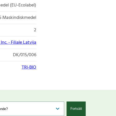
edel (EU-Ecolabel)
5 Maskindiskmedel
2
nc. - Filiale Latvija
DK/015/006
TRI-BIO
Fortsätt