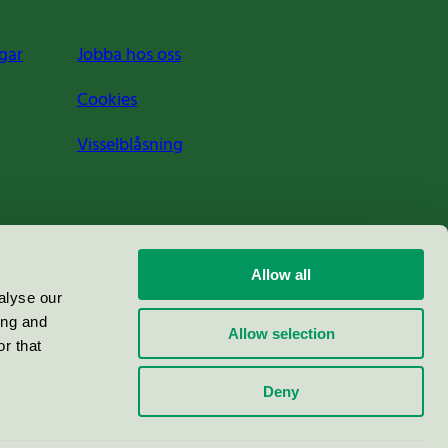
gar
Jobba hos oss
Cookies
Visselblåsning
Allow all
alyse our
ing and
Allow selection
r that
Deny