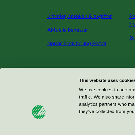
Kriterier, ansökan & avgifter
Po
tr
Aktuella Remisser
Sv
Nordic Ecolabelling Portal
Miljömärkning Sverige AB
This website uses cookie
Box
38114
We use cookies to personal
traffic. We also share info
100 64
Stockholm
analytics partners who may
they’ve collected from your
© 2026