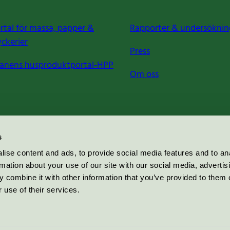
rtal för massa, papper &
Rapporter & undersöknin
yckerier
Press
anens husproduktportal-HPP
Om oss
s
ise content and ads, to provide social media features and to an
rmation about your use of our site with our social media, advertis
 combine it with other information that you’ve provided to them o
 use of their services.