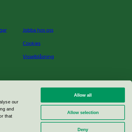
gar
Jobba hos oss
Cookies
Visselblåsning
Allow all
alyse our
ing and
Allow selection
r that
Deny