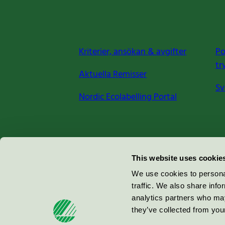
Kriterier, ansökan & avgifter
Po
tr
Aktuella Remisser
Sv
Nordic Ecolabelling Portal
Miljömärkning Sverige AB
This website uses cookie
Box
38114
We use cookies to personal
traffic. We also share info
100 64
Stockholm
analytics partners who may
they’ve collected from your