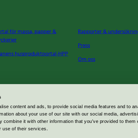
rtal för massa, papper &
Rapporter & undersöknin
yckerier
Press
anens husproduktportal-HPP
Om oss
s
ise content and ads, to provide social media features and to an
rmation about your use of our site with our social media, advertis
 combine it with other information that you’ve provided to them o
 use of their services.