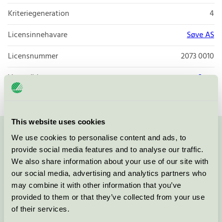
Kriteriegeneration
4
Licensinnehavare
Søve AS
Licensnummer
2073 0010
Varumärke
Søve
This website uses cookies
We use cookies to personalise content and ads, to
Kontakta oss på
08-55 55 24 00
eller via formuläret:
provide social media features and to analyse our traffic.
We also share information about your use of our site with
our social media, advertising and analytics partners who
may combine it with other information that you’ve
Fortsätt
provided to them or that they’ve collected from your use
of their services.