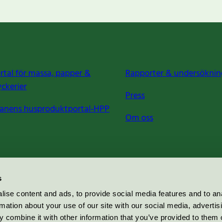
rtal för massa, papper &
Rapporter & undersöknin
yckerier
Press
anens husproduktportal-HPP
Om oss
s
ise content and ads, to provide social media features and to an
rmation about your use of our site with our social media, advertis
 combine it with other information that you’ve provided to them o