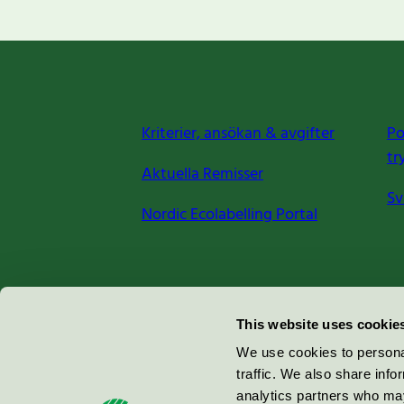
Kriterier, ansökan & avgifter
Po
tr
Aktuella Remisser
Sv
Nordic Ecolabelling Portal
Miljömärkning Sverige AB
This website uses cookie
Box
38114
We use cookies to personal
traffic. We also share info
100 64
Stockholm
analytics partners who may