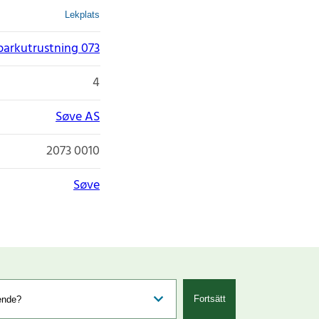
Lekplats
parkutrustning 073
4
Søve AS
2073 0010
Søve
Fortsätt