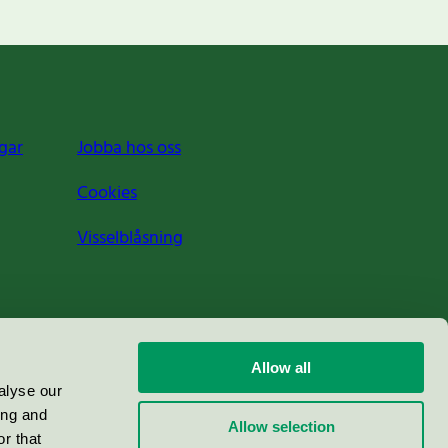
gar
Jobba hos oss
Cookies
Visselblåsning
Allow all
alyse our
ing and
Allow selection
r that