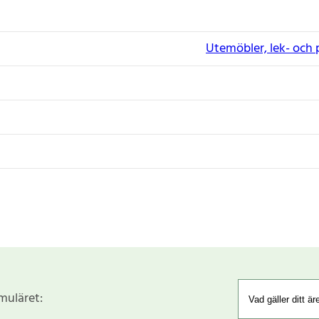
Utemöbler, lek- och 
rmuläret: