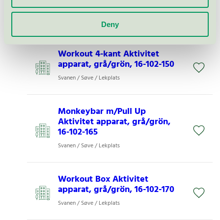
apparat, grå/grön, 16-102-140
Svanen / Søve / Lekplats
Deny
Workout 4-kant Aktivitet
apparat, grå/grön, 16-102-150
Svanen / Søve / Lekplats
Monkeybar m/Pull Up
Aktivitet apparat, grå/grön,
16-102-165
Svanen / Søve / Lekplats
Workout Box Aktivitet
apparat, grå/grön, 16-102-170
Svanen / Søve / Lekplats