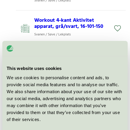
Svanen / Søve / Lekplats
Workout 4-kant Aktivitet
apparat, grå/svart, 16-101-150
Svanen / Søve / Lekplats
Armgång Bred Aktivitet
apparat, grå/svart, 16-101-155
Svanen / Søve / Lekplats
This website uses cookies
We use cookies to personalise content and ads, to
provide social media features and to analyse our traffic.
Dubbelt Push Up Aktivitet
We also share information about your use of our site with
apparat, grå/svart, 16-101-195
our social media, advertising and analytics partners who
Svanen / Søve / Lekplats
may combine it with other information that you’ve
provided to them or that they’ve collected from your use
of their services.
Workout set 2 Aktivitet
apparat, grå/svart, 16-101-220