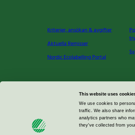
Kriterier, ansökan & avgifter
Po
tr
Aktuella Remisser
Sv
Nordic Ecolabelling Portal
Miljömärkning Sverige AB
This website uses cookie
Box
38114
We use cookies to personal
traffic. We also share info
100 64
Stockholm
analytics partners who may
they’ve collected from your