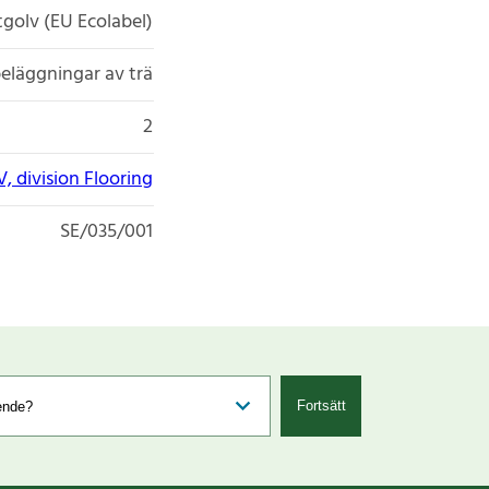
golv (EU Ecolabel)
eläggningar av trä
2
V, division Flooring
SE/035/001
Fortsätt