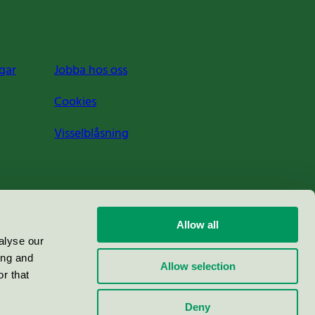
gar
Jobba hos oss
Cookies
Visselblåsning
Allow all
alyse our
ing and
Allow selection
r that
Deny