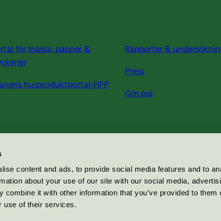
rtal för massa, papper &
Rapporter & undersöknin
yckerier
Press
anens husproduktportal-HPP
Om oss
s
ise content and ads, to provide social media features and to an
rmation about your use of our site with our social media, advertis
 combine it with other information that you’ve provided to them o
 use of their services.