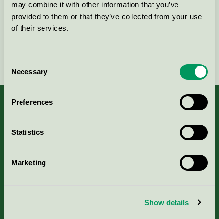
Kontakta oss på
08-55 55 24 00
eller via formuläret:
may combine it with other information that you’ve
provided to them or that they’ve collected from your use
of their services.
Fortsätt
Consent
Necessary
Selection
Preferences
Kriterier, ansökan & avgifter
Statistics
Aktuella Remisser
Marketing
Nordic Ecolabelling Portal
Show details
Portal för massa, papper & tryckerier