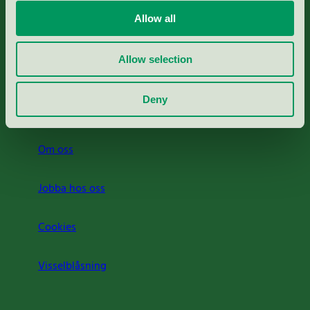
Allow all
Svanens husproduktportal-HPP
Allow selection
Rapporter & undersökningar
Deny
Press
Om oss
Jobba hos oss
Cookies
Visselblåsning