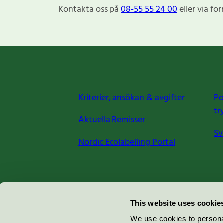
Kontakta oss på
08-55 55 24 00
eller via fo
Kriterier, ansökan & avgifter
Po
tr
Aktuella Remisser
Sv
Nordic Ecolabelling Portal
Miljömärkning Sverige AB
This website uses cookie
Box
38114
We use cookies to personal