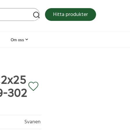
tsen
Hitta produkter
Om oss
,2x25
49-302
Svanen