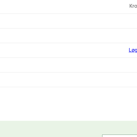
Kro
Løg