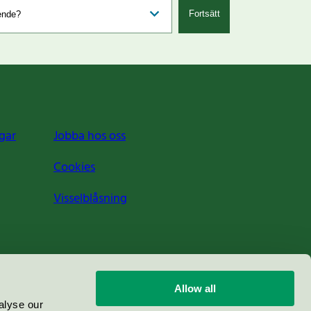
Fortsätt
gar
Jobba hos oss
Cookies
Visselblåsning
Allow all
alyse our