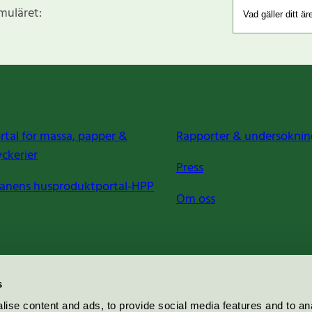
rmuläret:
rtal för massa, papper &
Rapporter & undersöknin
yckerier
Press
anens husproduktportal-HPP
Om oss
s
ise content and ads, to provide social media features and to an