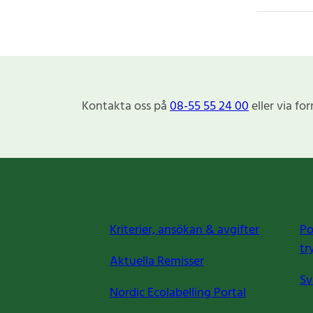
Kontakta oss på
08-55 55 24 00
eller via fo
Kriterier, ansökan & avgifter
Po
tr
Aktuella Remisser
Sv
Nordic Ecolabelling Portal