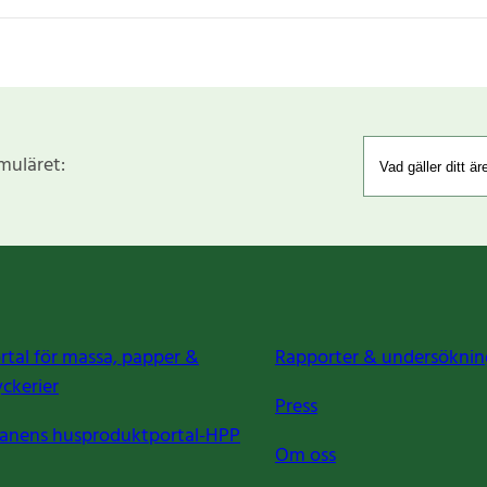
rmuläret:
rtal för massa, papper &
Rapporter & undersöknin
yckerier
Press
anens husproduktportal-HPP
Om oss