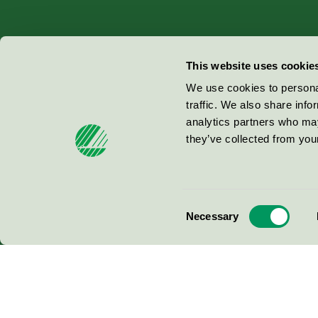
Miljömärkning Sverige AB
This website uses cookie
Box
38114
We use cookies to personal
traffic. We also share info
100 64
Stockholm
analytics partners who may
they’ve collected from your
© 2026
Consent
Necessary
Selection