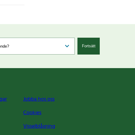
Fortsätt
gar
Jobba hos oss
Cookies
Visselblåsning