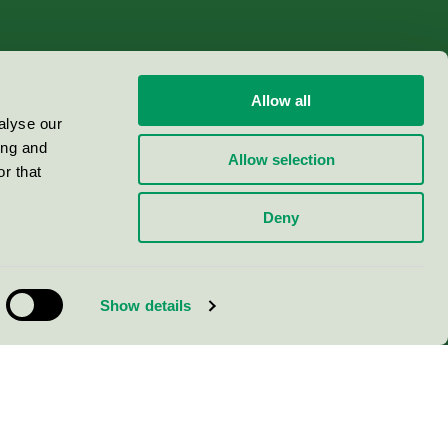
Allow all
alyse our
ing and
Allow selection
r that
Deny
Show details