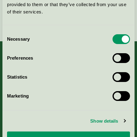
provided to them or that they’ve collected from your use
of their services.
Fortsätt
Consent
Necessary
Selection
Preferences
Kriterier, ansökan & avgifter
Statistics
Aktuella Remisser
Marketing
Nordic Ecolabelling Portal
Show details
Portal för massa, papper & tryckerier