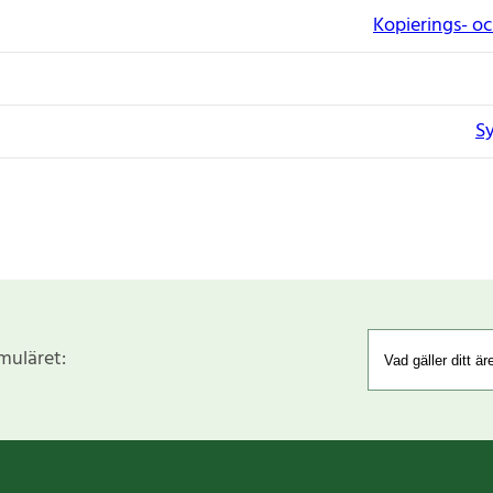
Kopierings- o
S
rmuläret: