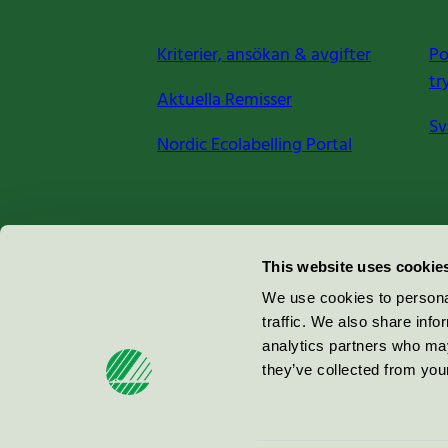
Kriterier, ansökan & avgifter
Po
tr
Aktuella Remisser
Sv
Nordic Ecolabelling Portal
Miljömärkning Sverige AB
This website uses cookie
Box
38114
We use cookies to personal
traffic. We also share info
100 64
Stockholm
analytics partners who may
they’ve collected from your
© 2026