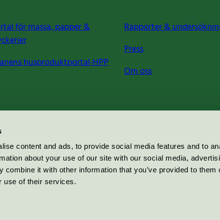
rtal för massa, papper &
Rapporter & undersöknin
yckerier
Press
anens husproduktportal-HPP
Om oss
s
ise content and ads, to provide social media features and to an
rmation about your use of our site with our social media, advertis
 combine it with other information that you’ve provided to them o
 use of their services.