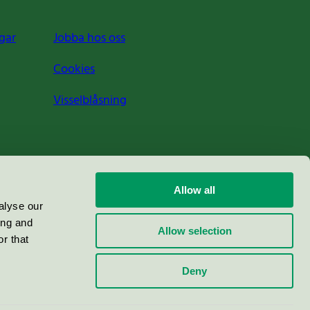
gar
Jobba hos oss
Cookies
Visselblåsning
Allow all
alyse our
ing and
Allow selection
r that
Deny