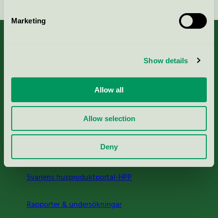
Marketing
Show details
Kriterier, ansökan & avgifter
Allow all
Aktuella Remisser
Allow selection
Nordic Ecolabelling Portal
Deny
Portal för massa, papper & tryckerier
Svanens husproduktportal-HPP
Rapporter & undersökningar