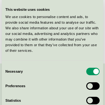
Kriteriegeneration
5
This website uses cookies
Licensinnehavare
Nobia AB
We use cookies to personalise content and ads, to
provide social media features and to analyse our traffic.
Licensnummer
3031 0007
We also share information about your use of our site with
our social media, advertising and analytics partners who
Varumärke
MARBODAL
may combine it with other information that you’ve
Licensnummer
3031 0007
provided to them or that they’ve collected from your use
of their services.
Consent
Necessary
Selection
Kontakta oss på
08-55 55 24 00
eller via formuläret:
Preferences
Statistics
Fortsätt