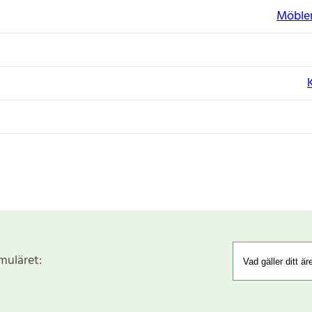
Möbler
rmuläret: