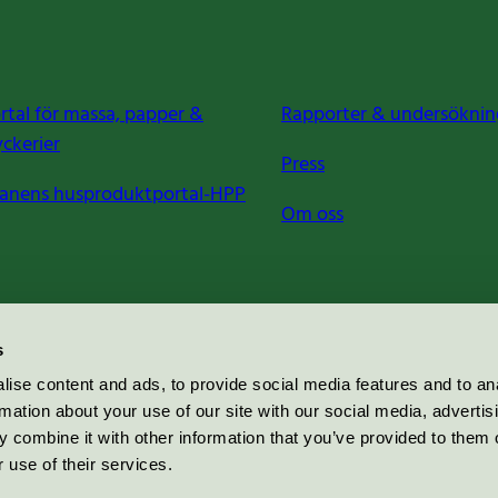
rtal för massa, papper &
Rapporter & undersöknin
yckerier
Press
anens husproduktportal-HPP
Om oss
s
ise content and ads, to provide social media features and to an
rmation about your use of our site with our social media, advertis
 combine it with other information that you’ve provided to them o
 use of their services.