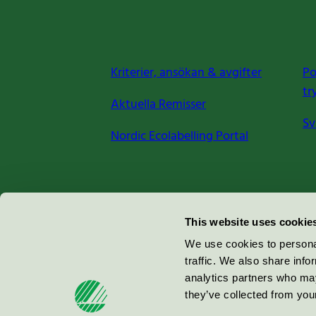
Kriterier, ansökan & avgifter
Po
tr
Aktuella Remisser
Sv
Nordic Ecolabelling Portal
Miljömärkning Sverige AB
This website uses cookie
Box
38114
We use cookies to personal
traffic. We also share info
100 64
Stockholm
analytics partners who may
they’ve collected from your