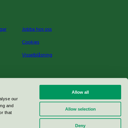
gar
Jobba hos oss
Cookies
Visselblåsning
Allow all
alyse our
ing and
Allow selection
r that
Deny