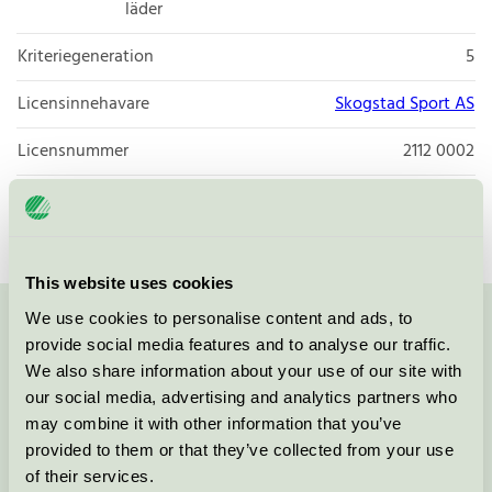
läder
Kriteriegeneration
5
Licensinnehavare
Skogstad Sport AS
Licensnummer
2112 0002
Varumärke
Skogstad
This website uses cookies
We use cookies to personalise content and ads, to
Kontakta oss på
08-55 55 24 00
eller via formuläret:
provide social media features and to analyse our traffic.
We also share information about your use of our site with
our social media, advertising and analytics partners who
may combine it with other information that you’ve
provided to them or that they’ve collected from your use
Fortsätt
of their services.