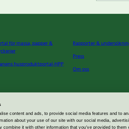
rtal för massa, papper &
Rapporter & undersöknin
yckerier
Press
anens husproduktportal-HPP
Om oss
s
ise content and ads, to provide social media features and to an
rmation about your use of our site with our social media, advertis
 combine it with other information that you’ve provided to them o