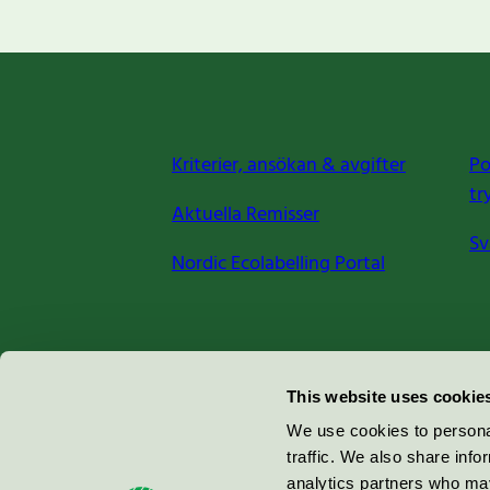
Kriterier, ansökan & avgifter
Po
tr
Aktuella Remisser
Sv
Nordic Ecolabelling Portal
Miljömärkning Sverige AB
This website uses cookie
Box
38114
We use cookies to personal
traffic. We also share info
100 64
Stockholm
analytics partners who may