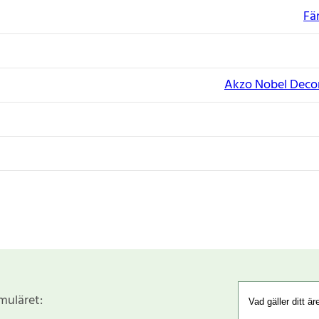
Fä
Akzo Nobel Decor
rmuläret: