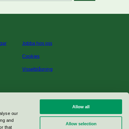
gar
Jobba hos oss
Cookies
Visselblåsning
Allow all
alyse our
ing and
Allow selection
r that