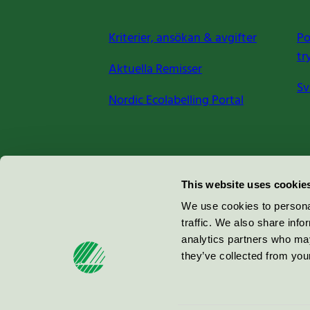
Kriterier, ansökan & avgifter
Po
tr
Aktuella Remisser
Sv
Nordic Ecolabelling Portal
Miljömärkning Sverige AB
This website uses cookie
Box
38114
We use cookies to personal
traffic. We also share info
100 64
Stockholm
analytics partners who may
they’ve collected from your
© 2026