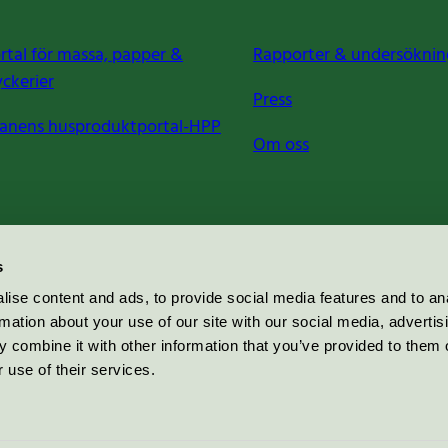
rtal för massa, papper &
Rapporter & undersöknin
yckerier
Press
anens husproduktportal-HPP
Om oss
s
ise content and ads, to provide social media features and to an
rmation about your use of our site with our social media, advertis
 combine it with other information that you’ve provided to them o
 use of their services.