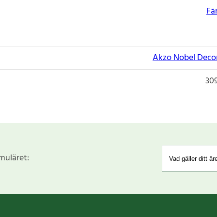
Fä
Akzo Nobel Decor
30
rmuläret: