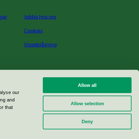
gar
Jobba hos oss
Cookies
Visselblåsning
Allow all
alyse our
ing and
Allow selection
r that
Deny