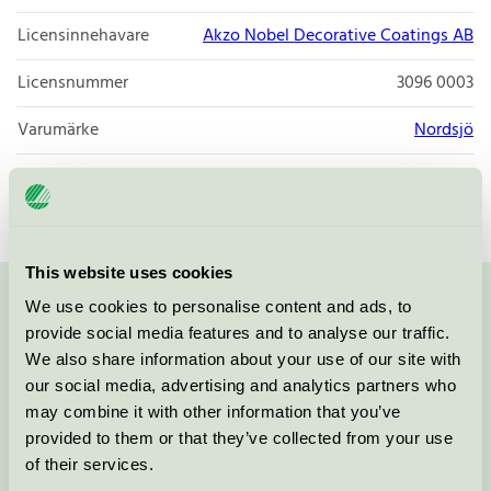
Licensinnehavare
Akzo Nobel Decorative Coatings AB
Licensnummer
3096 0003
Varumärke
Nordsjö
Licensnummer
3096 0003
This website uses cookies
We use cookies to personalise content and ads, to
Kontakta oss på
08-55 55 24 00
eller via formuläret:
provide social media features and to analyse our traffic.
We also share information about your use of our site with
our social media, advertising and analytics partners who
may combine it with other information that you’ve
Fortsätt
provided to them or that they’ve collected from your use
of their services.