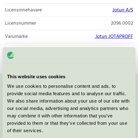
Licensinnehavare
Jotun A/S
Licensnummer
2096 0002
Varumärke
Jotun JOTAPROFF
Licensnummer
2096 0002
This website uses cookies
We use cookies to personalise content and ads, to
Kontakta oss på
08-55 55 24 00
eller via formuläret:
provide social media features and to analyse our traffic.
We also share information about your use of our site with
our social media, advertising and analytics partners who
may combine it with other information that you’ve
Fortsätt
provided to them or that they’ve collected from your use
of their services.