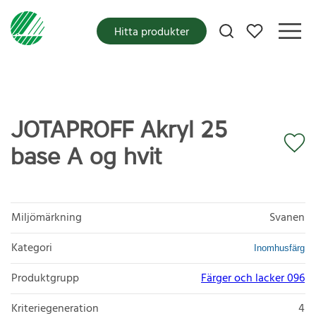
Mina favoriter
Hitta produkter
JOTAPROFF Akryl 25
base A og hvit
Miljömärkning
Svanen
Kategori
Inomhusfärg
Produktgrupp
Färger och lacker 096
Kriteriegeneration
4