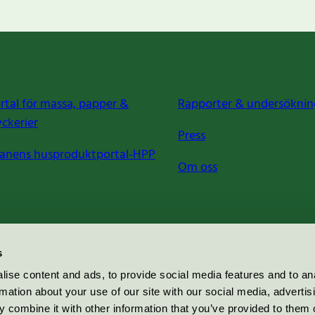
rtal för massa, papper &
Rapporter & undersöknin
yckerier
Press
anens husproduktportal-HPP
Om oss
s
ise content and ads, to provide social media features and to an
rmation about your use of our site with our social media, advertis
 combine it with other information that you’ve provided to them o