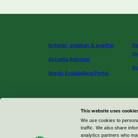
Kriterier, ansökan & avgifter
Po
tr
Aktuella Remisser
Sv
Nordic Ecolabelling Portal
Miljömärkning Sverige AB
This website uses cookie
Box
38114
We use cookies to personal
traffic. We also share info
100 64
Stockholm
analytics partners who may