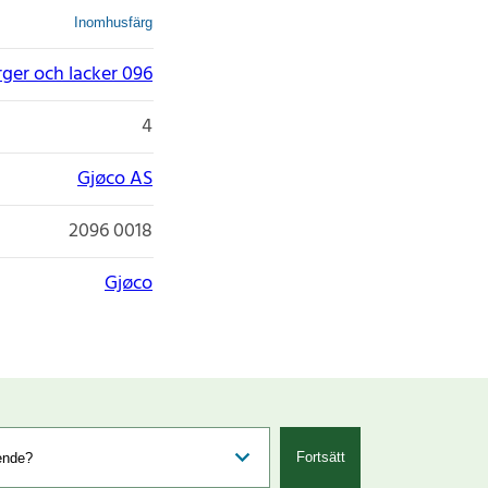
Inomhusfärg
rger och lacker 096
4
Gjøco AS
2096 0018
Gjøco
Fortsätt