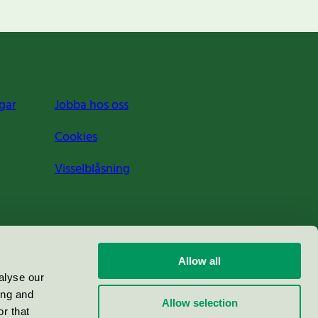
gar
Jobba hos oss
Cookies
Visselblåsning
Allow all
alyse our
ing and
Allow selection
r that