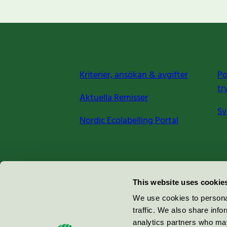
Kriterier, ansökan & avgifter
Po
tr
Aktuella Remisser
Sv
Nordic Ecolabelling Portal
Miljömärkning Sverige AB
This website uses cookie
Box
38114
We use cookies to personal
traffic. We also share info
100 64
Stockholm
analytics partners who may