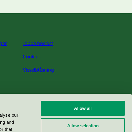
gar
Jobba hos oss
Cookies
Visselblåsning
Allow all
alyse our
ing and
Allow selection
r that