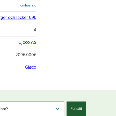
Inomhusfärg
rger och lacker 096
4
Gjøco AS
2096 0006
Gjøco
Fortsätt