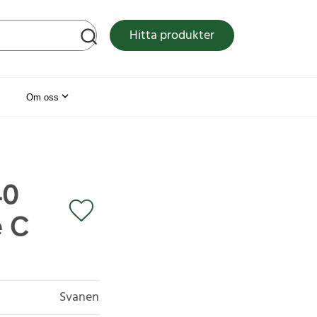
tsen
Hitta produkter
Om oss
40
e C
Svanen