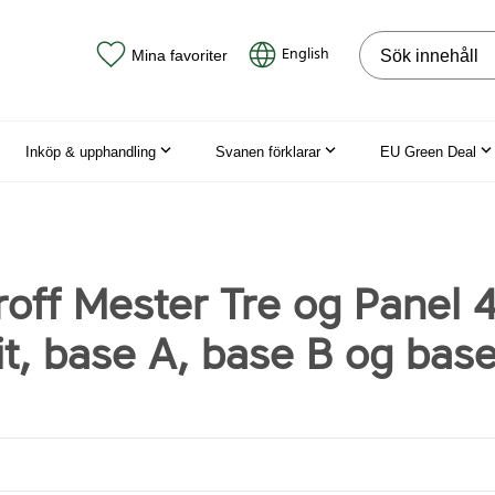
Sök på webbpla
English
Mina favoriter
Inköp & upphandling
Svanen förklarar
EU Green Deal
roff Mester Tre og Panel 
it, base A, base B og bas