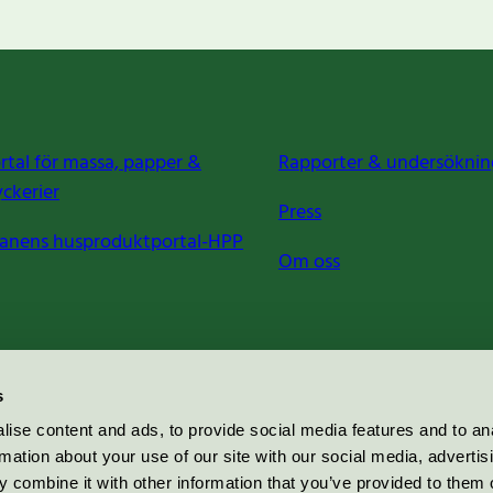
rtal för massa, papper &
Rapporter & undersöknin
yckerier
Press
anens husproduktportal-HPP
Om oss
s
ise content and ads, to provide social media features and to an
rmation about your use of our site with our social media, advertis
 combine it with other information that you’ve provided to them o