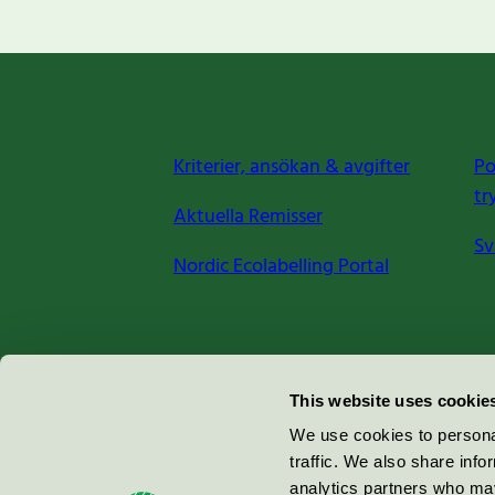
Kriterier, ansökan & avgifter
Po
tr
Aktuella Remisser
Sv
Nordic Ecolabelling Portal
Miljömärkning Sverige AB
This website uses cookie
Box
38114
We use cookies to personal
traffic. We also share info
100 64
Stockholm
analytics partners who may