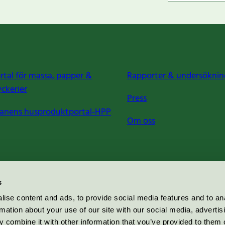
rtal för massa, papper &
Rapporter & undersöknin
yckerier
Press
anens husproduktportal-HPP
Om oss
s
ise content and ads, to provide social media features and to an
rmation about your use of our site with our social media, advertis
 combine it with other information that you’ve provided to them o