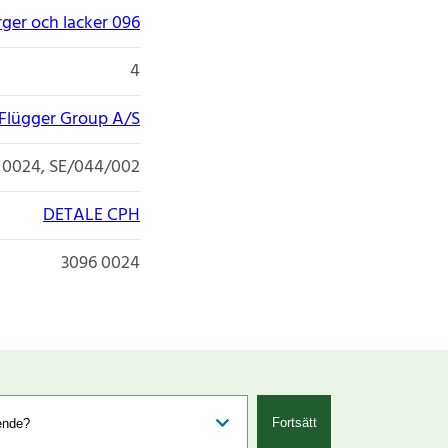
rger och lacker 096
4
Flügger Group A/S
 0024, SE/044/002
DETALE CPH
3096 0024
Fortsätt