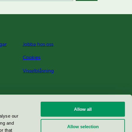
gar
Jobba hos oss
Cookies
Visselblåsning
Allow all
alyse our
ing and
Allow selection
r that