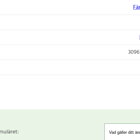
Fä
3096
rmuläret: