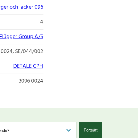
rger och lacker 096
4
Flügger Group A/S
 0024, SE/044/002
DETALE CPH
3096 0024
Fortsätt