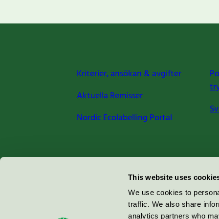
Kriterier, ansökan & avgifter
Po
tr
Aktuella Remisser
Sv
Nordic Ecolabelling Portal
Miljömärkning Sverige AB
This website uses cookie
Box
38114
We use cookies to personal
traffic. We also share info
100 64
Stockholm
analytics partners who may