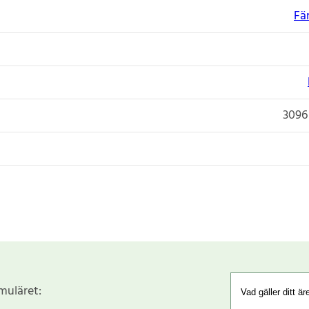
Fä
3096
rmuläret: