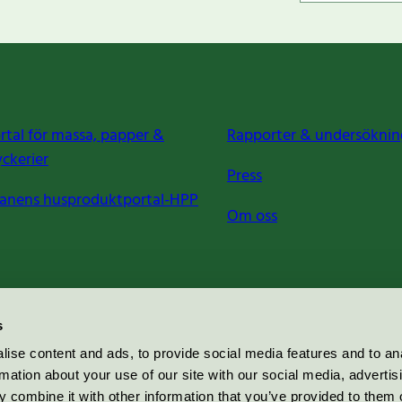
rtal för massa, papper &
Rapporter & undersöknin
yckerier
Press
anens husproduktportal-HPP
Om oss
s
ise content and ads, to provide social media features and to an
rmation about your use of our site with our social media, advertis
 combine it with other information that you’ve provided to them o