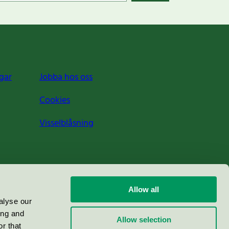
gar
Jobba hos oss
Cookies
Visselblåsning
Allow all
alyse our
ing and
Allow selection
r that