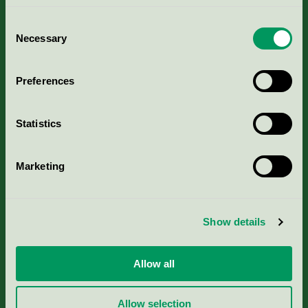
Consent
Necessary
Selection
Kriterier, ansökan & avgifter
Preferences
Aktuella Remisser
Statistics
Nordic Ecolabelling Portal
Marketing
Portal för massa, papper & tryckerier
Svanens husproduktportal-HPP
Show details
Rapporter & undersökningar
Allow all
Press
Allow selection