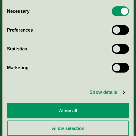
Consent
Necessary
Selection
Kriterier, ansökan & avgifter
Preferences
Aktuella Remisser
Nordic Ecolabelling Portal
Statistics
Portal för massa, papper & tryckerier
Marketing
Svanens husproduktportal-HPP
Show details
Rapporter & undersökningar
Allow all
Press
Allow selection
Om oss