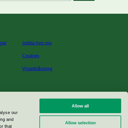
gar
Jobba hos oss
Cookies
Visselblåsning
Allow all
alyse our
ing and
Allow selection
r that