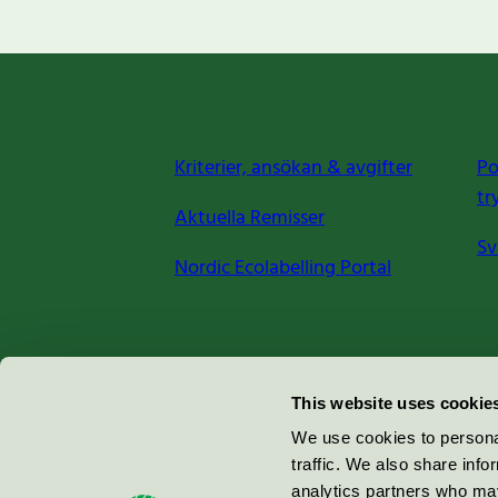
Kriterier, ansökan & avgifter
Po
tr
Aktuella Remisser
Sv
Nordic Ecolabelling Portal
Miljömärkning Sverige AB
This website uses cookie
Box
38114
We use cookies to personal
traffic. We also share info
100 64
Stockholm
analytics partners who may