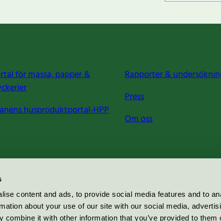
rtal för massa, papper &
Rapporter & undersöknin
yckerier
Press
anens husproduktportal-HPP
Om oss
s
ise content and ads, to provide social media features and to an
rmation about your use of our site with our social media, advertis
 combine it with other information that you’ve provided to them o