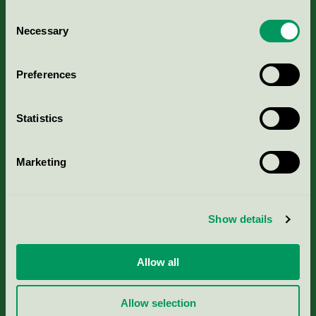
Consent
Necessary
Selection
Kriterier, ansökan & avgifter
Preferences
Aktuella Remisser
Statistics
Nordic Ecolabelling Portal
Marketing
Portal för massa, papper & tryckerier
Svanens husproduktportal-HPP
Show details
Rapporter & undersökningar
Allow all
Press
Allow selection