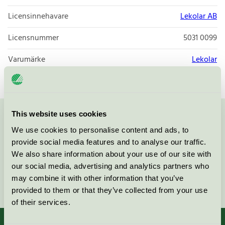
Licensinnehavare
Lekolar AB
Licensnummer
5031 0099
Varumärke
Lekolar
This website uses cookies
Kontakta oss på
08-55 55 24 00
eller via formuläret:
We use cookies to personalise content and ads, to
provide social media features and to analyse our traffic.
We also share information about your use of our site with
our social media, advertising and analytics partners who
may combine it with other information that you’ve
Fortsätt
provided to them or that they’ve collected from your use
of their services.