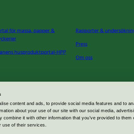
rtal för massa, papper &
Rapporter & undersöknin
yckerier
Press
anens husproduktportal-HPP
Om oss
s
ise content and ads, to provide social media features and to an
rmation about your use of our site with our social media, advertis
 combine it with other information that you’ve provided to them o
 use of their services.