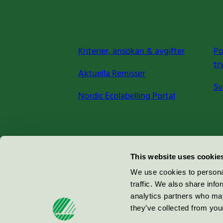
Kriterier, ansökan & avgifter
Po
tr
Aktuella Remisser
Sv
Nordic Ecolabelling Portal
Miljömärkning Sverige AB
This website uses cookie
Box
38114
We use cookies to personal
traffic. We also share info
100 64
Stockholm
analytics partners who may
they’ve collected from your