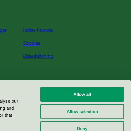
gar
Jobba hos oss
Cookies
Visselblåsning
Allow all
alyse our
ing and
Allow selection
r that
Deny