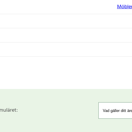
Möbler
rmuläret: