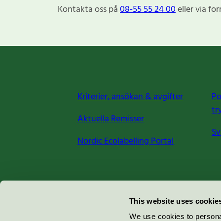
Kontakta oss på
08-55 55 24 00
eller via fo
Kriterier, ansökan & avgifter
Po
tr
Aktuella Remisser
Sv
Nordic Ecolabelling Portal
Miljömärkning Sverige AB
This website uses cookie
Box
38114
We use cookies to personal