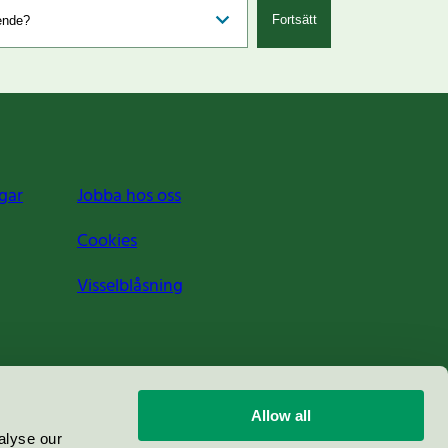
Fortsätt
gar
Jobba hos oss
Cookies
Visselblåsning
Allow all
alyse our