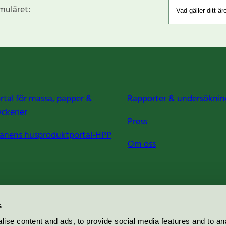
rmuläret:
rtal för massa, papper &
Rapporter & undersöknin
yckerier
Press
anens husproduktportal-HPP
Om oss
s
ise content and ads, to provide social media features and to an