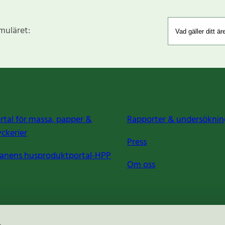
rmuläret:
rtal för massa, papper &
Rapporter & undersöknin
yckerier
Press
anens husproduktportal-HPP
Om oss