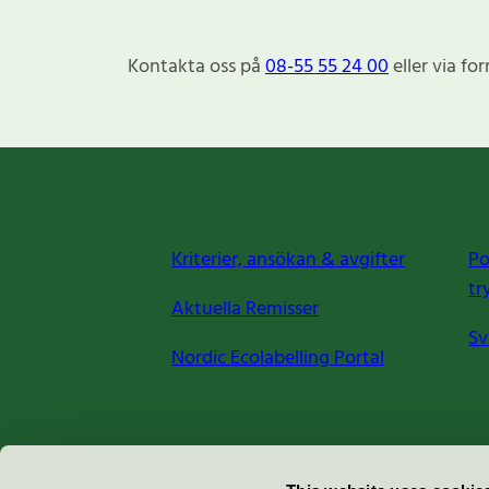
Kontakta oss på
08-55 55 24 00
eller via fo
Kriterier, ansökan & avgifter
Po
tr
Aktuella Remisser
Sv
Nordic Ecolabelling Portal
Miljömärkning Sverige AB