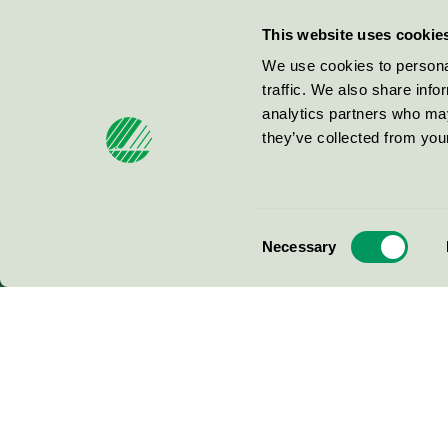
Miljömärkning Sverige AB
This website uses cookie
Box
38114
We use cookies to personal
traffic. We also share info
100 64
Stockholm
analytics partners who may
they’ve collected from your
© 2026
Consent
Necessary
Selection