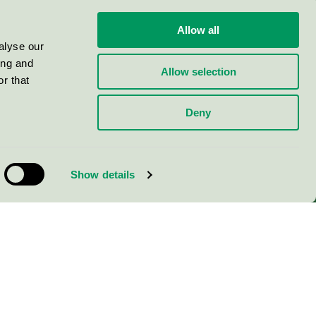
Allow all
alyse our
ing and
Allow selection
r that
Deny
Show details