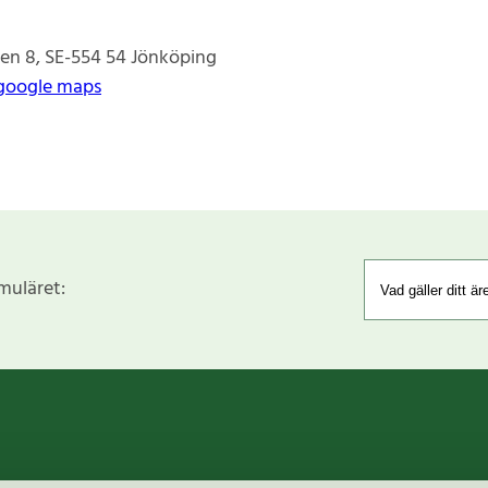
en 8
SE-554 54
Jönköping
google maps
rmuläret: