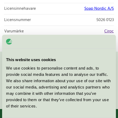
Licensinnehavare
Soap Nordic A/S
Licensnummer
5026 0123
Varumärke
Ciroc
This website uses cookies
Kontakta oss på
08-55 55 24 00
eller via formuläret:
We use cookies to personalise content and ads, to
provide social media features and to analyse our traffic.
We also share information about your use of our site with
our social media, advertising and analytics partners who
may combine it with other information that you’ve
Fortsätt
provided to them or that they’ve collected from your use
of their services.