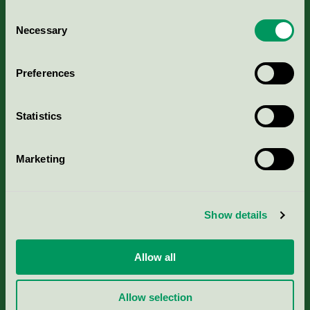
Consent
Necessary
Selection
Kriterier, ansökan & avgifter
Preferences
Aktuella Remisser
Statistics
Nordic Ecolabelling Portal
Marketing
Portal för massa, papper & tryckerier
Svanens husproduktportal-HPP
Show details
Rapporter & undersökningar
Allow all
Press
Allow selection