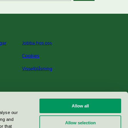
gar
Jobba hos oss
Cookies
Visselblåsning
Allow all
alyse our
ing and
Allow selection
r that