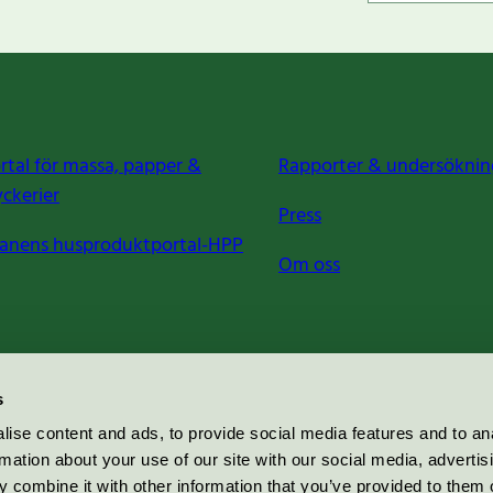
rtal för massa, papper &
Rapporter & undersöknin
yckerier
Press
anens husproduktportal-HPP
Om oss
s
ise content and ads, to provide social media features and to an
rmation about your use of our site with our social media, advertis
 combine it with other information that you’ve provided to them o