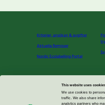
Kriterier, ansökan & avgifter
Po
tr
Aktuella Remisser
Sv
Nordic Ecolabelling Portal
Miljömärkning Sverige AB
This website uses cookie
Box
38114
We use cookies to personal
traffic. We also share info
100 64
Stockholm
analytics partners who may