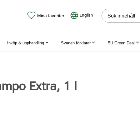
Sök på webbpla
English
Mina favoriter
Inköp & upphandling
Svanen förklarar
EU Green Deal
mpo Extra, 1 l