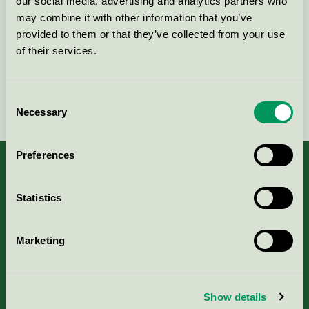
our social media, advertising and analytics partners who
may combine it with other information that you’ve
Kontakta oss på
08-55 55 24 00
eller via formuläret:
provided to them or that they’ve collected from your use
of their services.
Consent
Fortsätt
Necessary
Selection
Preferences
Statistics
Kriterier, ansökan & avgifter
Marketing
Aktuella Remisser
Nordic Ecolabelling Portal
Show details