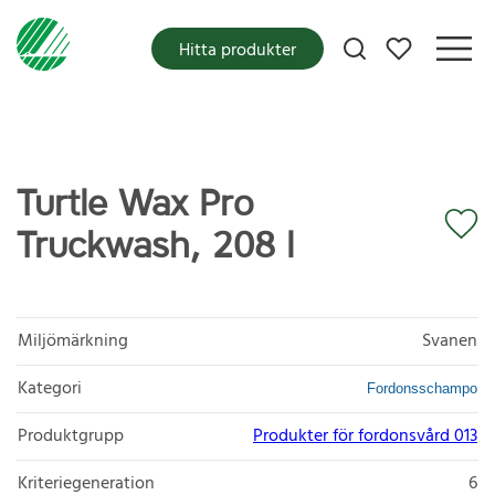
Mina favoriter
Hitta produkter
Turtle Wax Pro
Truckwash, 208 l
Miljömärkning
Svanen
Kategori
Fordonsschampo
Produktgrupp
Produkter för fordonsvård 013
Kriteriegeneration
6