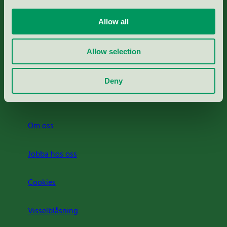
Portal för massa, papper & tryckerier
Allow all
Svanens husproduktportal-HPP
Allow selection
Rapporter & undersökningar
Deny
Press
Om oss
Jobba hos oss
Cookies
Visselblåsning