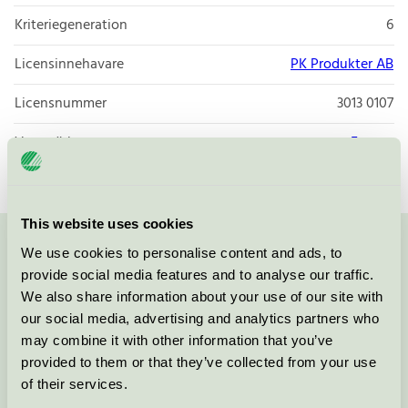
Kriteriegeneration
6
Licensinnehavare
PK Produkter AB
Licensnummer
3013 0107
Varumärke
Ecoren
This website uses cookies
We use cookies to personalise content and ads, to
Kontakta oss på
08-55 55 24 00
eller via formuläret:
provide social media features and to analyse our traffic.
We also share information about your use of our site with
our social media, advertising and analytics partners who
may combine it with other information that you’ve
Fortsätt
provided to them or that they’ve collected from your use
of their services.