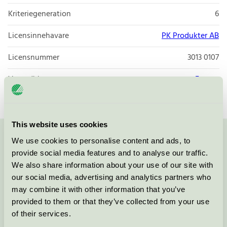
Kriteriegeneration
6
Licensinnehavare
PK Produkter AB
Licensnummer
3013 0107
Varumärke
Ecoren
This website uses cookies
We use cookies to personalise content and ads, to
Kontakta oss på
08-55 55 24 00
eller via formuläret:
provide social media features and to analyse our traffic.
We also share information about your use of our site with
our social media, advertising and analytics partners who
may combine it with other information that you’ve
Fortsätt
provided to them or that they’ve collected from your use
of their services.