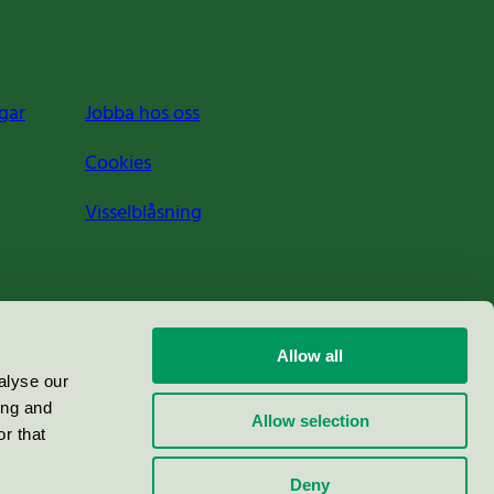
gar
Jobba hos oss
Cookies
Visselblåsning
Allow all
alyse our
ing and
Allow selection
r that
Deny