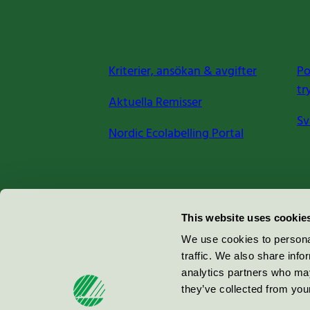
Kriterier, ansökan & avgifter
Po
tr
Aktuella Remisser
Sv
Nordic Ecolabelling Portal
Miljömärkning Sverige AB
This website uses cookie
Box
38114
We use cookies to personal
traffic. We also share info
100 64
Stockholm
analytics partners who may
they’ve collected from your