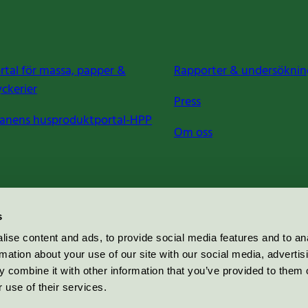
rtal för massa, papper &
Rapporter & undersöknin
yckerier
Press
anens husproduktportal-HPP
Om oss
s
ise content and ads, to provide social media features and to an
rmation about your use of our site with our social media, advertis
 combine it with other information that you’ve provided to them o
 use of their services.