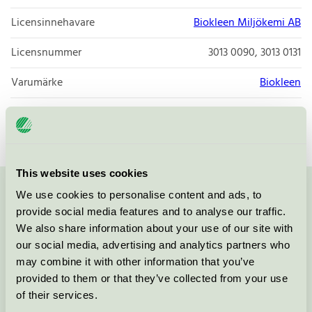
Licensinnehavare
Biokleen Miljökemi AB
Licensnummer
3013 0090, 3013 0131
Varumärke
Biokleen
Licensnummer
3013 0090
This website uses cookies
We use cookies to personalise content and ads, to
Kontakta oss på
08-55 55 24 00
eller via formuläret:
provide social media features and to analyse our traffic.
We also share information about your use of our site with
our social media, advertising and analytics partners who
may combine it with other information that you’ve
Fortsätt
provided to them or that they’ve collected from your use
of their services.