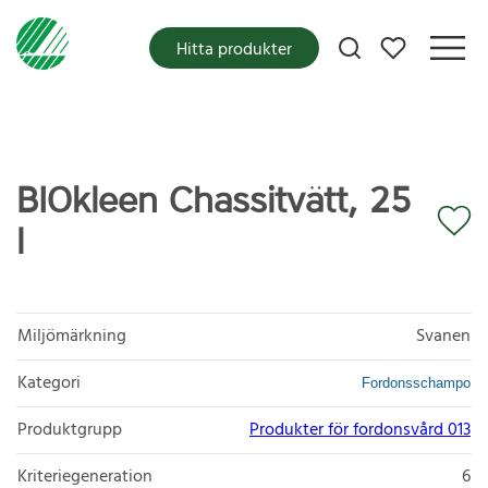
Mina favoriter
Hitta produkter
BIOkleen Chassitvätt, 25
l
Miljömärkning
Svanen
Kategori
Fordonsschampo
Produktgrupp
Produkter för fordonsvård 013
Kriteriegeneration
6