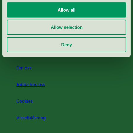
Portal för massa, papper & tryckerier
Allow all
Svanens husproduktportal-HPP
Allow selection
Rapporter & undersökningar
Deny
Press
Om oss
Jobba hos oss
Cookies
Visselblåsning