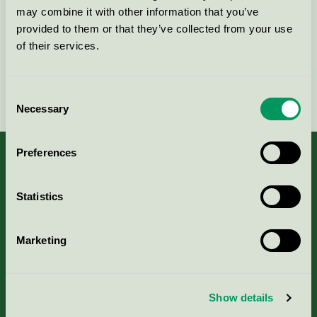
Kontakta oss på
08-55 55 24 00
eller via formuläret:
may combine it with other information that you’ve
provided to them or that they’ve collected from your use
of their services.
Fortsätt
Consent
Necessary
Selection
Preferences
Statistics
Kriterier, ansökan & avgifter
Aktuella Remisser
Marketing
Nordic Ecolabelling Portal
Show details