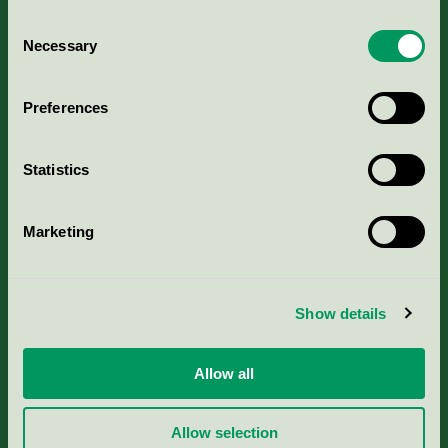
Consent
Necessary
Selection
Kriterier, ansökan & avgifter
Preferences
Aktuella Remisser
Statistics
Nordic Ecolabelling Portal
Marketing
Portal för massa, papper & tryckerier
Svanens husproduktportal-HPP
Show details
Rapporter & undersökningar
Allow all
Press
Allow selection