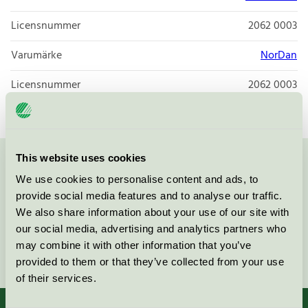
Licensnummer
2062 0003
Varumärke
NorDan
Licensnummer
2062 0003
This website uses cookies
Kontakta oss på
08-55 55 24 00
eller via formuläret:
We use cookies to personalise content and ads, to
provide social media features and to analyse our traffic.
We also share information about your use of our site with
our social media, advertising and analytics partners who
may combine it with other information that you’ve
Fortsätt
provided to them or that they’ve collected from your use
of their services.