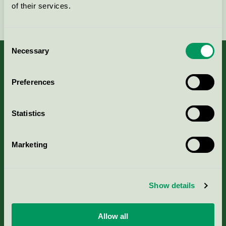
of their services.
Fortsätt
Consent
Necessary
Selection
Preferences
Kriterier, ansökan & avgifter
Statistics
Aktuella Remisser
Marketing
Nordic Ecolabelling Portal
Portal för massa, papper & tryckerier
Show details
Svanens husproduktportal-HPP
Allow all