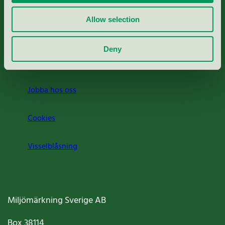
Rapporter & undersökningar
Allow selection
Press
Deny
Om oss
Jobba hos oss
Cookies
Visselblåsning
Miljömärkning Sverige AB
Box
38114