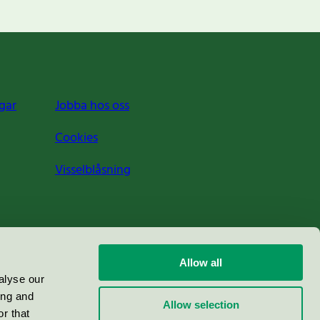
gar
Jobba hos oss
Cookies
Visselblåsning
Allow all
alyse our
ing and
Allow selection
r that