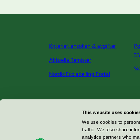
Kriterier, ansökan & avgifter
Po
tr
Aktuella Remisser
Sv
Nordic Ecolabelling Portal
Miljömärkning Sverige AB
This website uses cookie
Box
38114
We use cookies to personal
traffic. We also share info
100 64
Stockholm
analytics partners who may