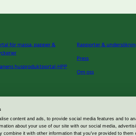
rtal för massa, papper &
Rapporter & undersöknin
yckerier
Press
anens husproduktportal-HPP
Om oss
s
ise content and ads, to provide social media features and to an
rmation about your use of our site with our social media, advertis
 combine it with other information that you’ve provided to them o