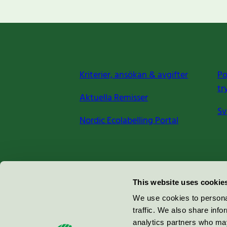
Kriterier, ansökan & avgifter
Po
tr
Aktuella Remisser
Sv
Nordic Ecolabelling Portal
Miljömärkning Sverige AB
This website uses cookie
Box
38114
We use cookies to personal
traffic. We also share info
100 64
Stockholm
analytics partners who may