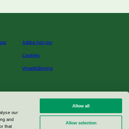
gar
Jobba hos oss
Cookies
Visselblåsning
Allow all
alyse our
ing and
Allow selection
r that