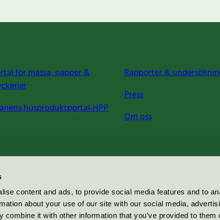
rtal för massa, papper &
Rapporter & undersöknin
yckerier
Press
anens husproduktportal-HPP
Om oss
s
ise content and ads, to provide social media features and to an
rmation about your use of our site with our social media, advertis
 combine it with other information that you’ve provided to them o