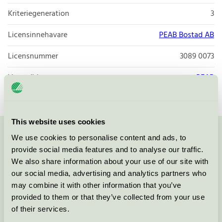
Kriteriegeneration
3
Licensinnehavare
PEAB Bostad AB
Licensnummer
3089 0073
Varumärke
PEAB
This website uses cookies
We use cookies to personalise content and ads, to
Kontakta oss på
08-55 55 24 00
eller via formuläret:
provide social media features and to analyse our traffic.
We also share information about your use of our site with
our social media, advertising and analytics partners who
may combine it with other information that you’ve
Fortsätt
provided to them or that they’ve collected from your use
of their services.