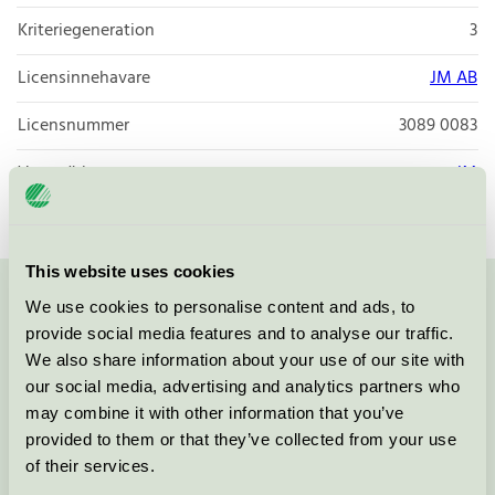
Kriteriegeneration
3
Licensinnehavare
JM AB
Licensnummer
3089 0083
Varumärke
JM
This website uses cookies
We use cookies to personalise content and ads, to
Kontakta oss på
08-55 55 24 00
eller via formuläret:
provide social media features and to analyse our traffic.
We also share information about your use of our site with
our social media, advertising and analytics partners who
may combine it with other information that you’ve
Fortsätt
provided to them or that they’ve collected from your use
of their services.