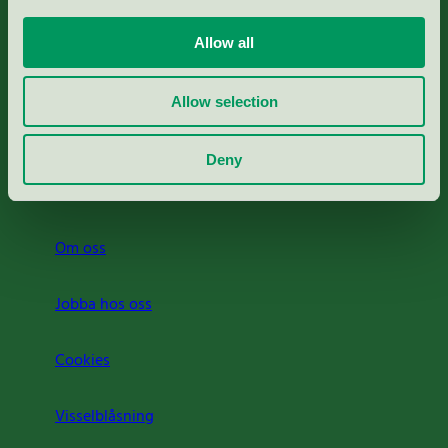
Portal för massa, papper & tryckerier
Allow all
Svanens husproduktportal-HPP
Allow selection
Rapporter & undersökningar
Deny
Press
Om oss
Jobba hos oss
Cookies
Visselblåsning