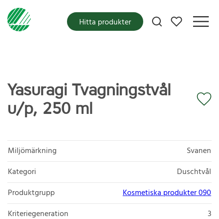
Mina favoriter
Hitta produkter
Yasuragi Tvagningstvål
u/p, 250 ml
Miljömärkning
Svanen
Kategori
Duschtvål
Produktgrupp
Kosmetiska produkter 090
Kriteriegeneration
3