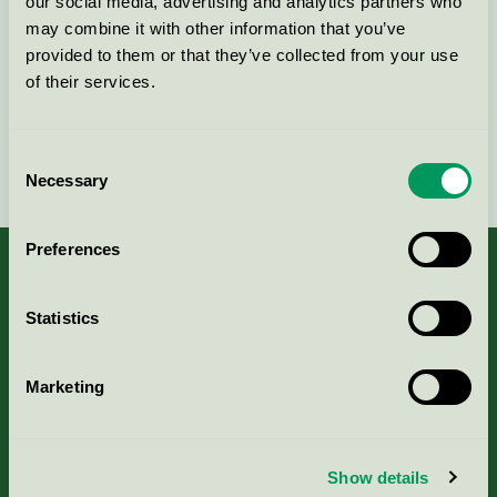
our social media, advertising and analytics partners who
may combine it with other information that you’ve
Kontakta oss på
08-55 55 24 00
eller via formuläret:
provided to them or that they’ve collected from your use
of their services.
Consent
Fortsätt
Necessary
Selection
Preferences
Statistics
Kriterier, ansökan & avgifter
Marketing
Aktuella Remisser
Nordic Ecolabelling Portal
Show details