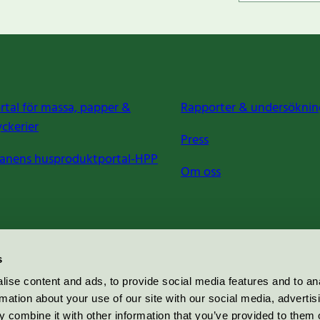
rtal för massa, papper &
Rapporter & undersöknin
yckerier
Press
anens husproduktportal-HPP
Om oss
s
ise content and ads, to provide social media features and to an
rmation about your use of our site with our social media, advertis
 combine it with other information that you’ve provided to them o