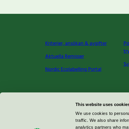
Kriterier, ansökan & avgifter
Po
tr
Aktuella Remisser
Sv
Nordic Ecolabelling Portal
Miljömärkning Sverige AB
This website uses cookie
Box
38114
We use cookies to personal
traffic. We also share info
100 64
Stockholm
analytics partners who may