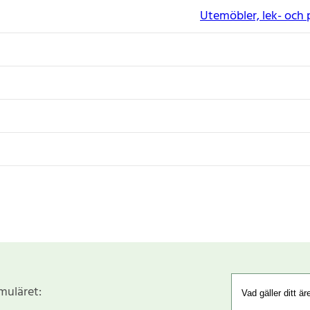
Utemöbler, lek- och 
rmuläret: