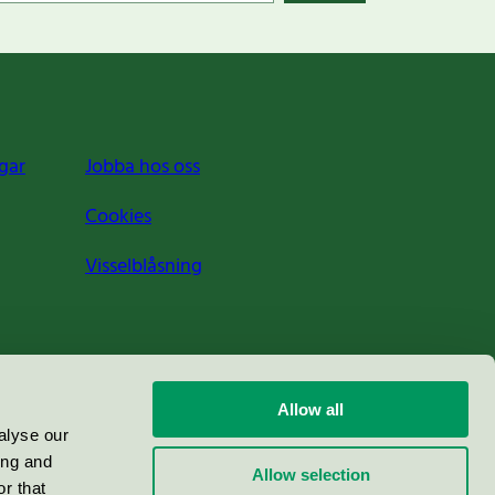
gar
Jobba hos oss
Cookies
Visselblåsning
Allow all
alyse our
ing and
Allow selection
r that