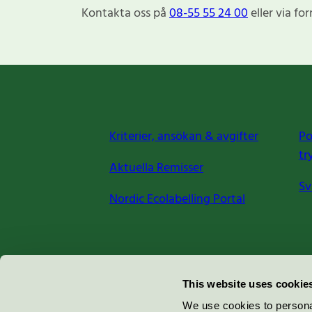
Kontakta oss på
08-55 55 24 00
eller via fo
Kriterier, ansökan & avgifter
Po
tr
Aktuella Remisser
Sv
Nordic Ecolabelling Portal
Miljömärkning Sverige AB
This website uses cookie
Box
38114
We use cookies to personal