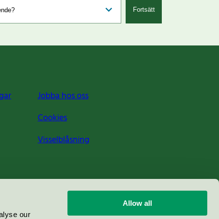
Fortsätt
gar
Jobba hos oss
Cookies
Visselblåsning
Allow all
alyse our