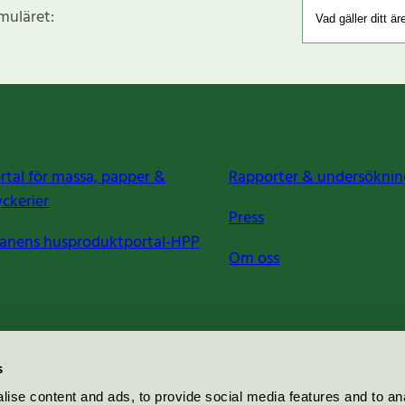
rmuläret:
rtal för massa, papper &
Rapporter & undersöknin
yckerier
Press
anens husproduktportal-HPP
Om oss
s
ise content and ads, to provide social media features and to an